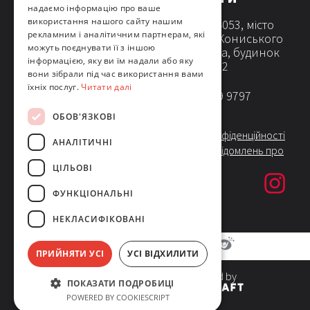
надаємо інформацію про ваше
Горох
використання нашого сайту нашим
Україна, 04053, місто
рекламним і аналітичним партнерам, які
Київ, вул. Кониського
Кукурудза на зерно
можуть поєднувати її з іншою
Олександра, будинок
Кукурудза на силос
інформацією, яку ви їм надали або яку
55, поверх 2
вони зібрали під час використання вами
Пшениця
їхніх послуг.
Читати далі
+380 44 339 9797
Ріпак озимий
Соняшник
ОБОВ'ЯЗКОВІ
Політика конфіденційності
Ячмінь
АНАЛІТИЧНІ
Система повідомлень про
порушення
ЦІЛЬОВІ
ФУНКЦІОНАЛЬНІ
НЕКЛАСИФІКОВАНІ
ПРИЙНЯТИ УСІ
УСІ ВІДХИЛИТИ
developed by
© 2025 Limagrain.
ПОКАЗАТИ ПОДРОБИЦІ
All rights reserved
POWERED BY COOKIESCRIPT