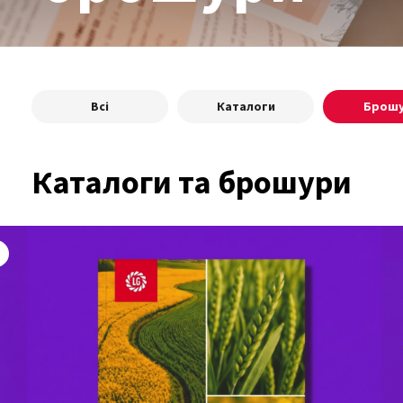
Всі
Каталоги
Брош
Каталоги та брошури