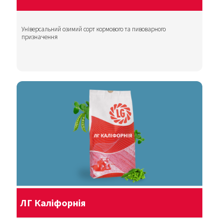
Універсальний озимий сорт кормового та пивоварного
призначення
ЛГ Каліфорнія