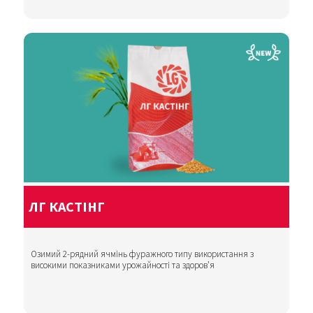
ЛГ КАСТІНГ
Озимий 2-рядний ячмінь фуражного типу використання з
високими показниками урожайності та здоров’я