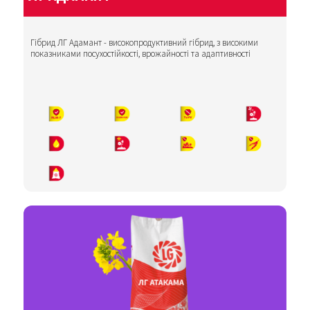
Гібрид ЛГ Адамант - високопродуктивний гібрид, з високими
показниками посухостійкості, врожайності та адаптивності