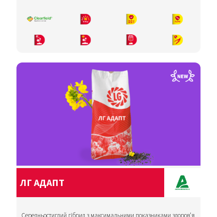
ЛГ АДАПТ
Середньостиглий гібрид з максимальними показниками здоровʼя