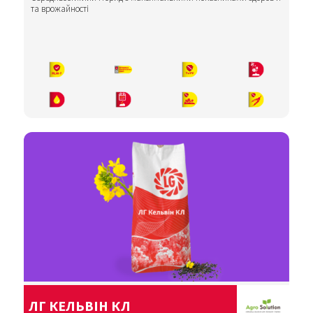
та врожайності
ЛГ КЕЛЬВІН КЛ