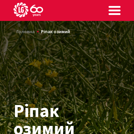
Головна
Ріпак озимий
Ріпак
озимий