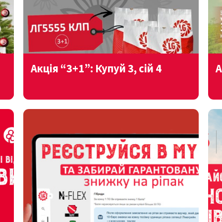
Акція “3+1”: Купуй 3, сій 4
А