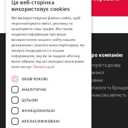
Ця веб-сторінка
використовує cookies
Ми використовуємо файли cookie, щоб
персоналізувати вміст, рекламу та
аналізувати наш трафік. Ми також
надаємо інформацію про ваше
використання нашого сайту нашим
рекламним і аналітичним партнерам, які
можуть поєднувати її з іншою
Про компанію
інформацією, яку ви їм надали або яку
вони зібрали під час використання вами
Історія та досвід
їхніх послуг.
Читати далі
Вакансії
ОБОВ'ЯЗКОВІ
Новини
Каталоги та брошур
АНАЛІТИЧНІ
Фінансова звітність
ЦІЛЬОВІ
ФУНКЦІОНАЛЬНІ
НЕКЛАСИФІКОВАНІ