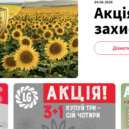
04.06.2026
Акці
захи
Дізнат