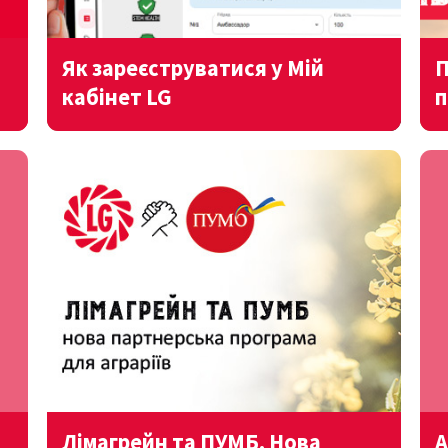
Як зареєструватися у Мій
П
кабінет LG
п
Лімагрейн та ПУМБ. Нова
А