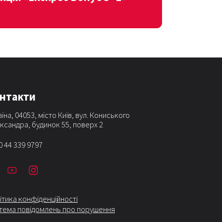
нтакти
їна, 04053, місто Київ, вул. Кониського
ксандра, будинок 55, поверх 2
0 44 339 9797
ітика конфіденційності
тема повідомлень про порушення