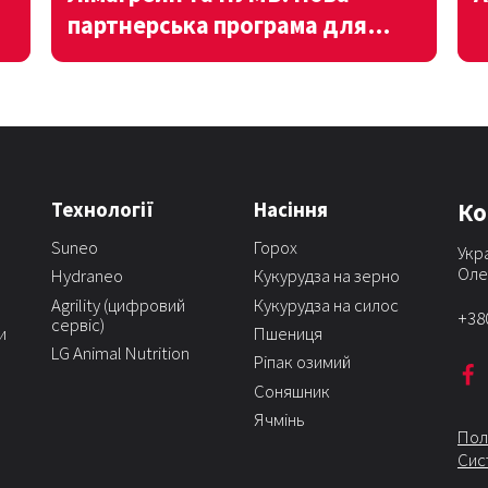
партнерська програма для
аграріїв
Технології
Насіння
Ко
Suneo
Горох
Укра
Оле
Hydraneo
Кукурудза на зерно
Agrility (цифровий
Кукурудза на силос
+38
сервіс)
и
Пшениця
LG Animal Nutrition
Ріпак озимий
Соняшник
Ячмінь
Пол
Сис