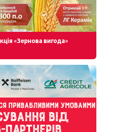
кція «Зернова вигода»