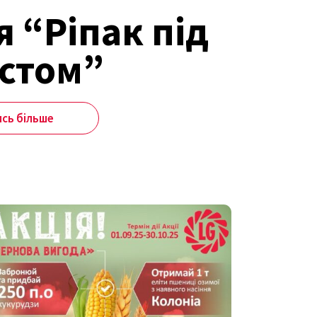
я “Ріпак під
стом”
ись більше