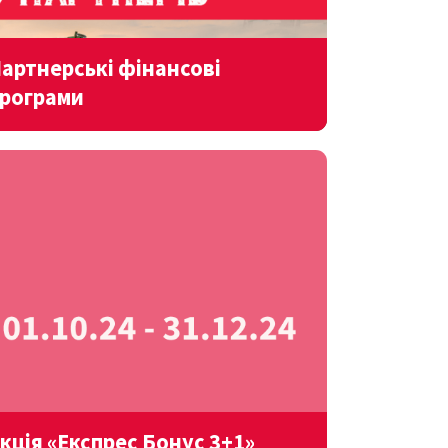
артнерські фінансові
рограми
кція «Експрес Бонус 3+1»