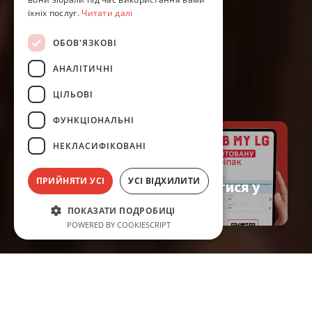
їхніх послуг.
Читати далі
ОБОВ'ЯЗКОВІ
АНАЛІТИЧНІ
ЦІЛЬОВІ
ФУНКЦІОНАЛЬНІ
НЕКЛАСИФІКОВАНІ
ПРИЙНЯТИ УСІ
УСІ ВІДХИЛИТИ
Як зареєструватися у
Мій кабінет LG
ПОКАЗАТИ ПОДРОБИЦІ
POWERED BY COOKIESCRIPT
Компанія