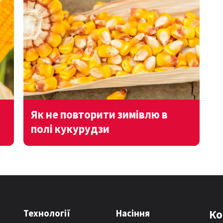
Як не повторити зимівлю в
полі кукурудзи
Технології
Насіння
Ко