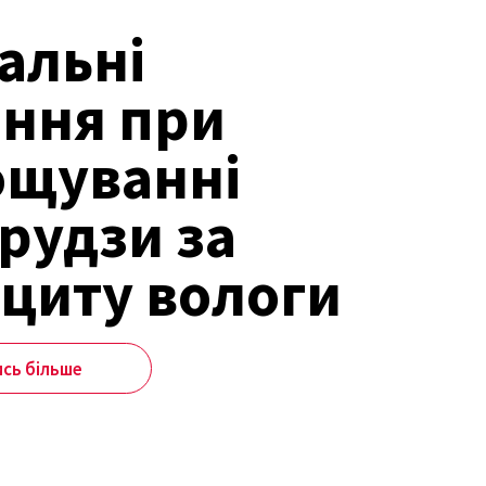
альні
ння при
ощуванні
рудзи за
циту вологи
ись більше