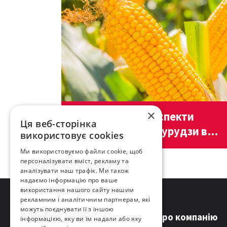
×
Агроекономічні аспекти
Ця веб-сторінка
вирощування кукурудзи в
використовує cookies
сезоні 2023 р.
Ми використовуємо файли cookie, щоб
персоналізувати вміст, рекламу та
аналізувати наш трафік. Ми також
надаємо інформацію про ваше
використання нашого сайту нашим
рекламним і аналітичним партнерам, які
можуть поєднувати її з іншою
Про компанію
інформацією, яку ви їм надали або яку