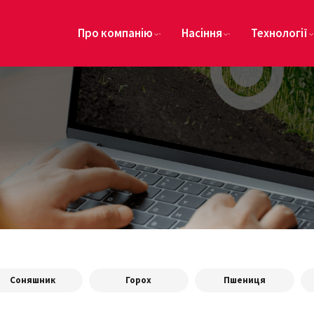
Про компанію
Насіння
Технології
Соняшник
Горох
Пшениця