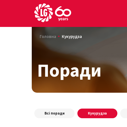
Головна
Кукурудза
Поради
Всі поради
Кукурудза