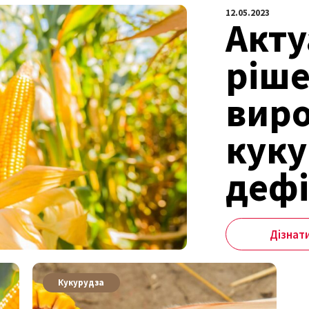
12.05.2023
Акту
ріше
вир
куку
дефі
Дізнат
Кукурудза