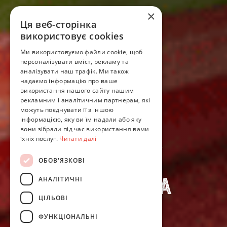
×
Ця веб-сторінка
використовує cookies
Ми використовуємо файли cookie, щоб
персоналізувати вміст, рекламу та
аналізувати наш трафік. Ми також
надаємо інформацію про ваше
використання нашого сайту нашим
рекламним і аналітичним партнерам, які
можуть поєднувати її з іншою
Новина
24.03.2025
інформацією, яку ви їм надали або яку
Кукурудза
вони зібрали під час використання вами
їхніх послуг.
Читати далі
DANUBIA:
ОБОВ'ЯЗКОВІ
еволюційна
АНАЛІТИЧНІ
адаптація
ЦІЛЬОВІ
ФУНКЦІОНАЛЬНІ