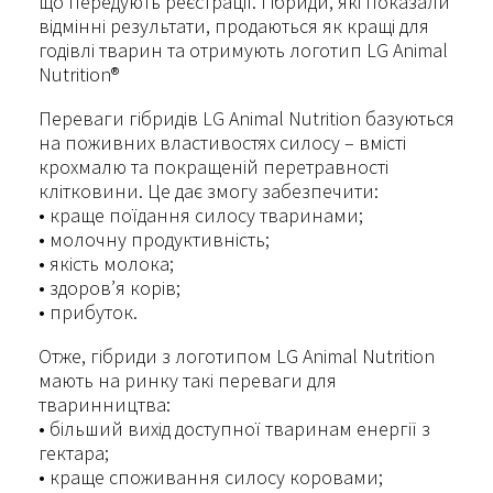
що передують реєстрації. Гібриди, які показали
відмінні результати, продаються як кращі для
годівлі тварин та отримують логотип LG Animal
Nutrition®
Переваги гібридів LG Animal Nutrition базуються
на поживних властивостях силосу – вмісті
крохмалю та покращеній перетравності
клітковини. Це дає змогу забезпечити:
• краще поїдання силосу тваринами;
• молочну продуктивність;
• якість молока;
• здоров’я корів;
• прибуток.
Отже, гібриди з логотипом LG Animal Nutrition
мають на ринку такі переваги для
тваринництва:
• більший вихід доступної тваринам енергії з
гектара;
• краще споживання силосу коровами;