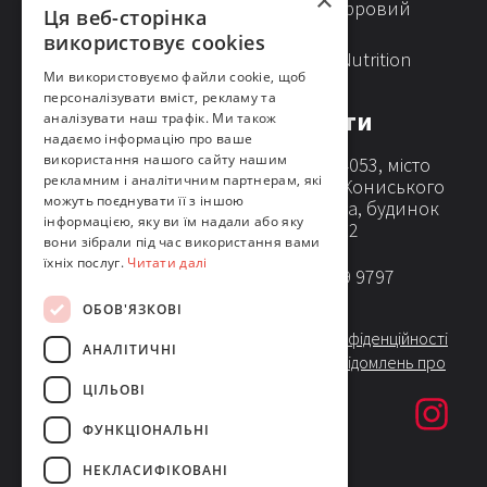
×
Новини
Agrility (цифровий
Ця веб-сторінка
сервіс)
Каталоги та брошури
використовує cookies
LG Animal Nutrition
Фінансова звітність
Ми використовуємо файли cookie, щоб
персоналізувати вміст, рекламу та
Контакти
Насіння
аналізувати наш трафік. Ми також
надаємо інформацію про ваше
Горох
використання нашого сайту нашим
Україна, 04053, місто
рекламним і аналітичним партнерам, які
Київ, вул. Кониського
Кукурудза на зерно
можуть поєднувати її з іншою
Олександра, будинок
Кукурудза на силос
інформацією, яку ви їм надали або яку
55, поверх 2
вони зібрали під час використання вами
Пшениця
їхніх послуг.
Читати далі
+380 44 339 9797
Ріпак озимий
Соняшник
ОБОВ'ЯЗКОВІ
Політика конфіденційності
Ячмінь
АНАЛІТИЧНІ
Система повідомлень про
порушення
ЦІЛЬОВІ
ФУНКЦІОНАЛЬНІ
НЕКЛАСИФІКОВАНІ