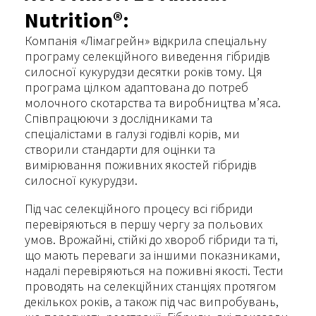
Nutrition®:
Компанія «Лімагрейн» відкрила спеціальну
програму селекційного виведення гібридів
силосної кукурудзи десятки років тому. Ця
програма цілком адаптована до потреб
молочного скотарства та виробництва м’яса.
Співпрацюючи з дослідниками та
спеціалістами в галузі годівлі корів, ми
створили стандарти для оцінки та
вимірювання поживних якостей гібридів
силосної кукурудзи.
Під час селекційного процесу всі гібриди
перевіряються в першу чергу за польових
умов. Врожайні, стійкі до хвороб гібриди та ті,
що мають переваги за іншими показниками,
надалі перевіряються на поживні якості. Тести
проводять на селекційних станціях протягом
декількох років, а також під час випробувань,