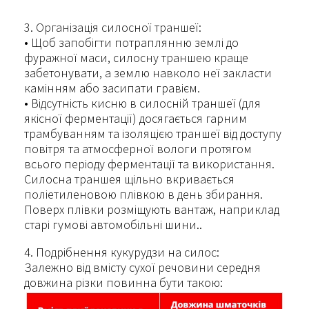
3. Організація силосної траншеї:
• Щоб запобігти потраплянню землі до
фуражної маси, силосну траншею краще
забетонувати, а землю навколо неї закласти
камінням або засипати гравієм.
• Відсутність кисню в силосній траншеї (для
якісної ферментації) досягається гарним
трамбуванням та ізоляцією траншеї від доступу
повітря та атмосферної вологи протягом
всього періоду ферментації та використання.
Силосна траншея щільно вкривається
поліетиленовою плівкою в день збирання.
Поверх плівки розміщують вантаж, наприклад
старі гумові автомобільні шини..
4. Подрібнення кукурудзи на силос:
Залежно від вмісту сухої речовини середня
довжина різки повинна бути такою: