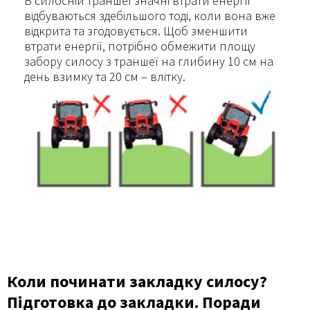
В силосній траншеї значні втрати енергії
відбуваються здебільшого тоді, коли вона вже
відкрита та згодовується. Щоб зменшити
втрати енергії, потрібно обмежити площу
забору силосу з траншеї на глибину 10 см на
день взимку та 20 см – влітку.
Коли починати закладку силосу?
Підготовка до закладки. Поради